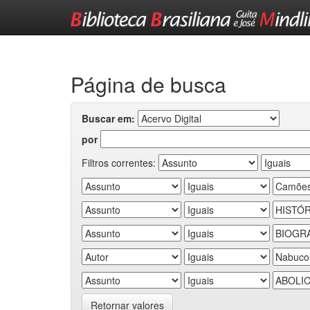
Skip
navigation
Página de busca
Buscar em:
por
Filtros correntes:
Retornar valores