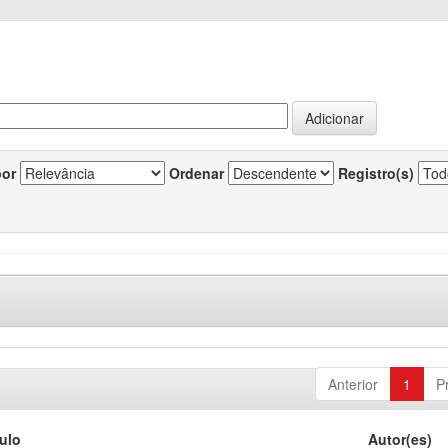
por
Ordenar
Registro(s)
Anterior
1
P
tulo
Autor(es)