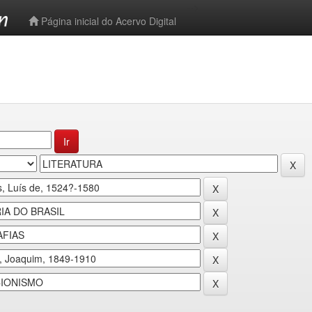
-->
Página inicial do Acervo Digital