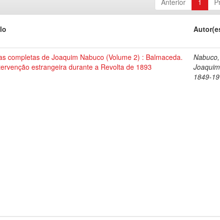
Anterior
1
P
lo
Autor(e
as completas de Joaquim Nabuco (Volume 2) : Balmaceda.
Nabuco,
tervenção estrangeira durante a Revolta de 1893
Joaquim
1849-19