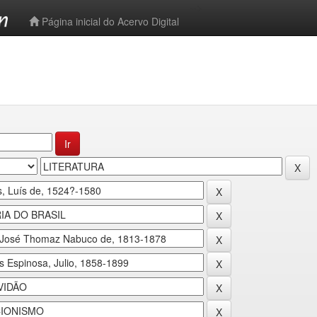
-->
Página inicial do Acervo Digital