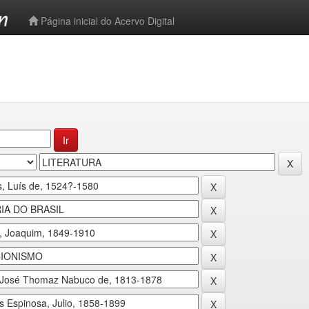
-->
Página inicial do Acervo Digital