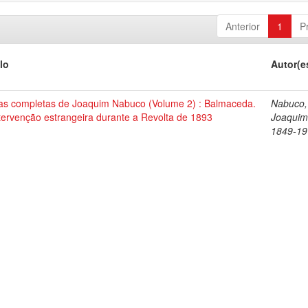
Anterior
1
P
lo
Autor(e
as completas de Joaquim Nabuco (Volume 2) : Balmaceda.
Nabuco,
tervenção estrangeira durante a Revolta de 1893
Joaquim
1849-19