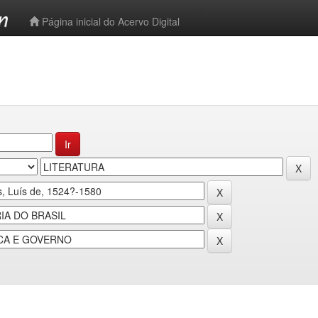
-->
Página inicial do Acervo Digital