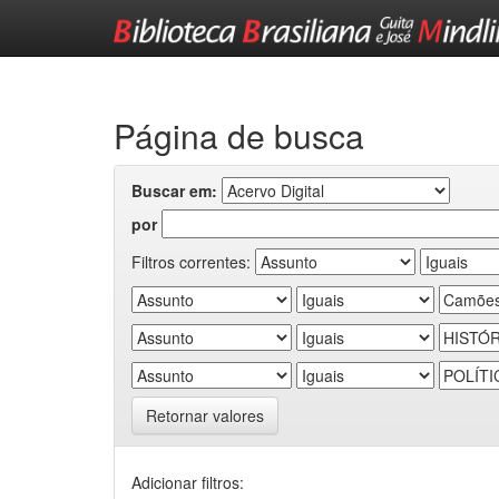
Skip
navigation
Página de busca
Buscar em:
por
Filtros correntes:
Retornar valores
Adicionar filtros: