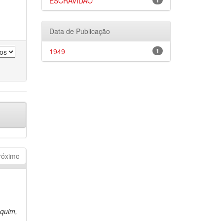
ESCRAVIDÃO
1
Data de Publicação
1949
1
róximo
quim,