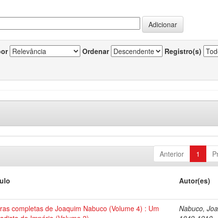
por
Ordenar
Registro(s)
Anterior
1
P
tulo
Autor(es)
ras completas de Joaquim Nabuco (Volume 4) : Um
Nabuco, Joa