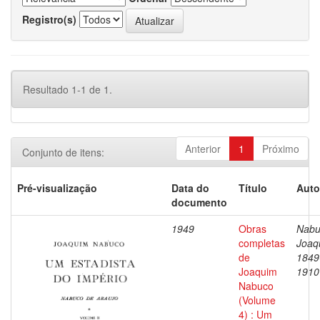
Registro(s)
Resultado 1-1 de 1.
Anterior
1
Próximo
Conjunto de itens:
Pré-visualização
Data do
Título
Auto
documento
1949
Obras
Nabu
completas
Joaq
de
1849
Joaquim
1910
Nabuco
(Volume
4) : Um