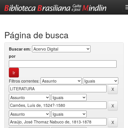
Skip
navigation
Página de busca
Buscar em:
por
Filtros correntes: