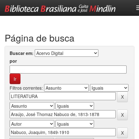
Skip
navigation
Página de busca
Buscar em:
por
Filtros correntes: