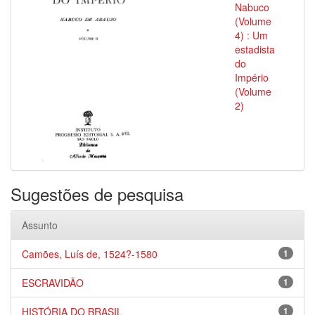
Nabuco
(Volume
4) : Um
estadista
do
Império
(Volume
2)
Sugestões de pesquisa
Assunto
Camões, Luís de, 1524?-1580
1
ESCRAVIDÃO
1
HISTÓRIA DO BRASIL
1