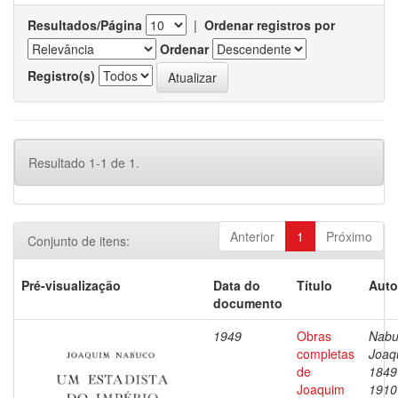
Resultados/Página
|
Ordenar registros por
Ordenar
Registro(s)
Resultado 1-1 de 1.
Anterior
1
Próximo
Conjunto de itens:
Pré-visualização
Data do
Título
Auto
documento
1949
Obras
Nabu
completas
Joaq
de
1849
Joaquim
1910