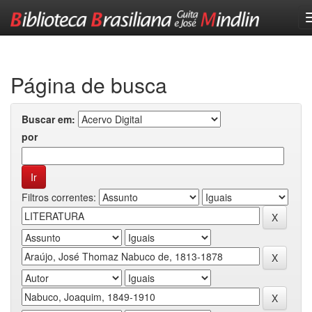
Skip
navigation
Página de busca
Buscar em:
por
Filtros correntes: