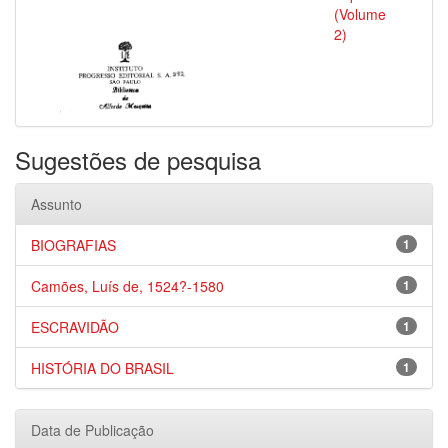
(Volume
2)
Sugestões de pesquisa
Assunto
BIOGRAFIAS
1
Camões, Luís de, 1524?-1580
1
ESCRAVIDÃO
1
HISTÓRIA DO BRASIL
1
Data de Publicação