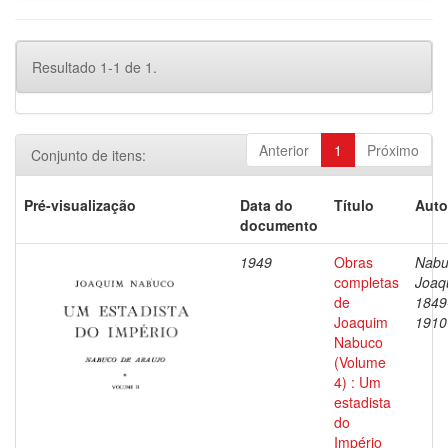
Resultado 1-1 de 1.
Anterior
1
Próximo
Conjunto de itens:
Pré-visualização
Data do
Título
Auto
documento
1949
Obras
Nabu
completas
Joaq
de
1849
Joaquim
1910
Nabuco
(Volume
4) : Um
estadista
do
Império