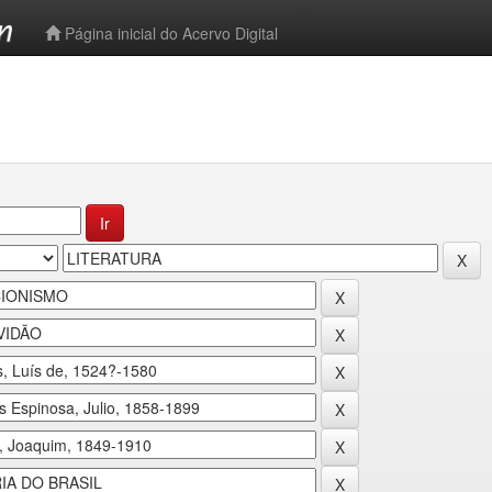
-->
Página inicial do Acervo Digital