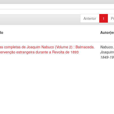
Anterior
1
P
lo
Autor(e
as completas de Joaquim Nabuco (Volume 2) : Balmaceda.
Nabuco,
tervenção estrangeira durante a Revolta de 1893
Joaquim
1849-19