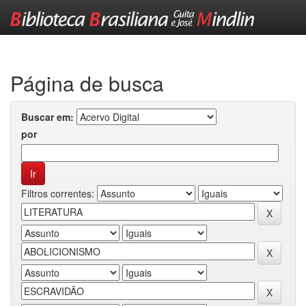
Skip
navigation
Página de busca
Buscar em:
por
Filtros correntes: