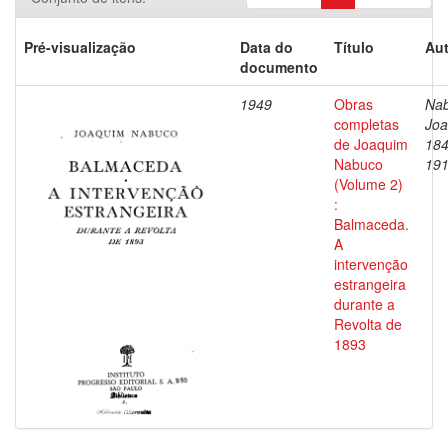
Pré-visualização
Data do
Título
Aut
documento
1949
Obras
Nab
completas
Joa
de Joaquim
184
Nabuco
19
(Volume 2)
:
Balmaceda.
A
intervenção
estrangeira
durante a
Revolta de
1893