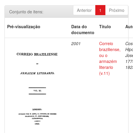
Anterior
1
Próximo
Conjunto de itens:
Pré-visualização
Data do
Título
Aut
documento
2001
Correio
Cos
braziliense,
Hipó
ou o
Jos
armazém
177
literario
182
(v.11)