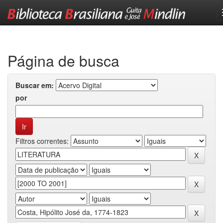
Skip
navigation
Página de busca
Buscar em:
por
Filtros correntes: