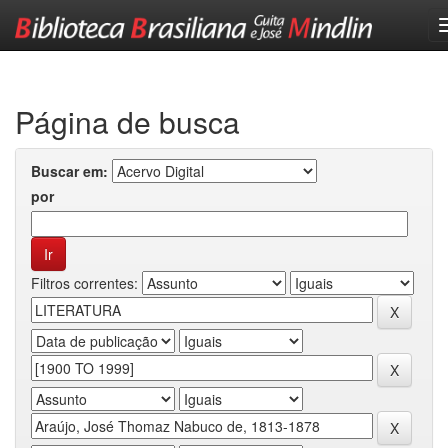
Skip
navigation
Página de busca
Buscar em:
por
Filtros correntes: