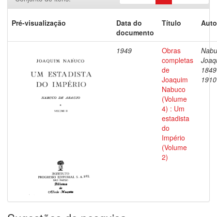
Pré-visualização
Data do
Título
Auto
documento
1949
Obras
Nabu
completas
Joaq
de
1849
Joaquim
1910
Nabuco
(Volume
4) : Um
estadista
do
Império
(Volume
2)