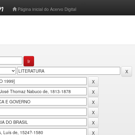
-->
Página inicial do Acervo Digital