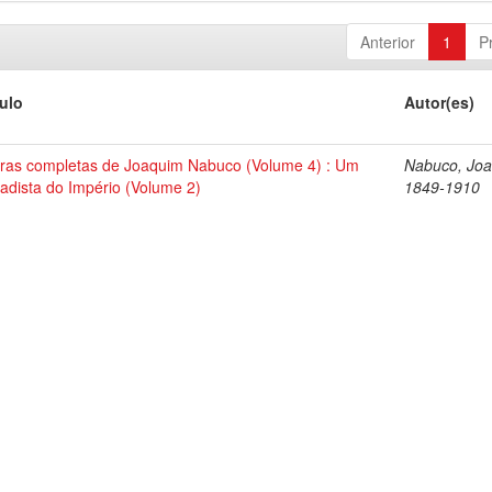
Anterior
1
P
tulo
Autor(es)
ras completas de Joaquim Nabuco (Volume 4) : Um
Nabuco, Joa
tadista do Império (Volume 2)
1849-1910