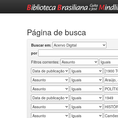
Skip
navigation
Página de busca
Buscar em:
por
Filtros correntes: