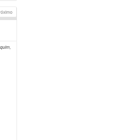
róximo
quim,