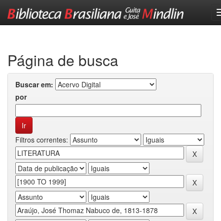
Skip
navigation
Página de busca
Buscar em:
por
Filtros correntes: