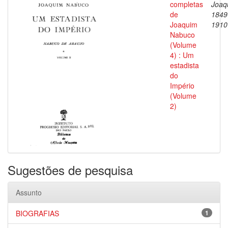
completas
Joaq
de
1849
Joaquim
1910
Nabuco
(Volume
4) : Um
estadista
do
Império
(Volume
2)
Sugestões de pesquisa
Assunto
BIOGRAFIAS
1