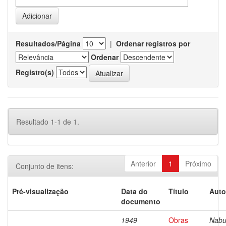
Resultados/Página
|
Ordenar registros por
Ordenar
Registro(s)
Resultado 1-1 de 1.
Anterior
1
Próximo
Conjunto de itens:
Pré-visualização
Data do
Título
Auto
documento
1949
Obras
Nabu