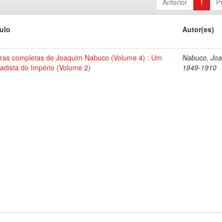
Anterior
1
P
tulo
Autor(es)
ras completas de Joaquim Nabuco (Volume 4) : Um
Nabuco, Joa
tadista do Império (Volume 2)
1849-1910