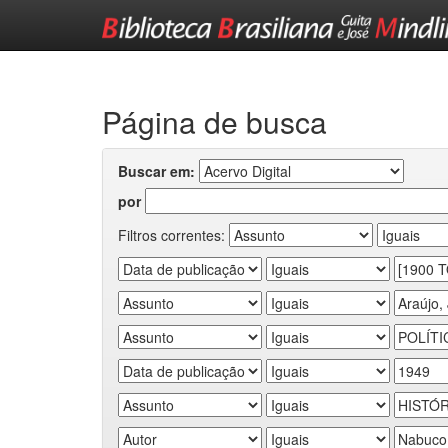
Skip
navigation
Página de busca
Buscar em:
por
Filtros correntes: