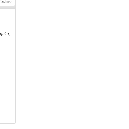
róximo
quim,