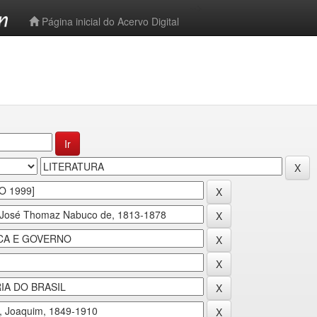
-->
Página inicial do Acervo Digital