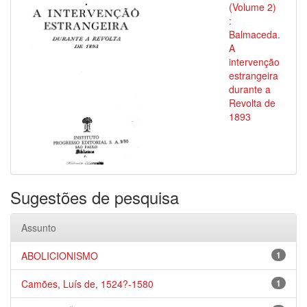
(Volume 2)
:
Balmaceda.
A
intervenção
estrangeira
durante a
Revolta de
1893
Sugestões de pesquisa
Assunto
ABOLICIONISMO
1
Camões, Luís de, 1524?-1580
1