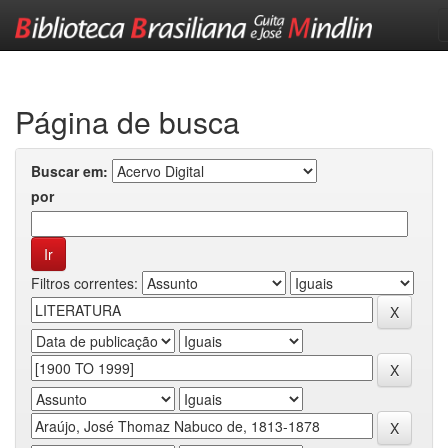
Skip
navigation
Página de busca
Buscar em:
por
Filtros correntes: