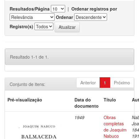
Resultados/Página
|
Ordenar registros por
Ordenar
Registro(s)
Resultado 1-1 de 1.
Anterior
1
Próximo
Conjunto de itens:
Pré-visualização
Data do
Título
Aut
documento
1949
Obras
Nab
completas
Joa
de Joaquim
184
Nabuco
19