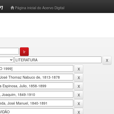
-->
Página inicial do Acervo Digital