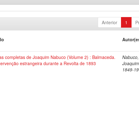
Anterior
1
P
lo
Autor(e
as completas de Joaquim Nabuco (Volume 2) : Balmaceda.
Nabuco,
tervenção estrangeira durante a Revolta de 1893
Joaquim
1849-19