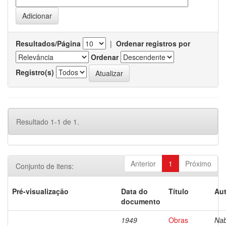
Resultados/Página
|
Ordenar registros por
Ordenar
Registro(s)
Resultado 1-1 de 1.
Anterior
1
Próximo
Conjunto de itens:
Pré-visualização
Data do
Título
Aut
documento
1949
Obras
Nab