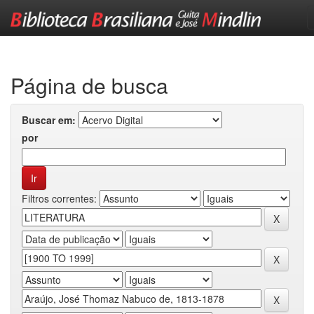
Skip
navigation
Página de busca
Buscar em:
por
Filtros correntes: