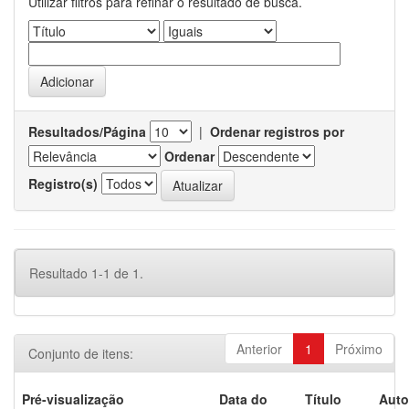
Utilizar filtros para refinar o resultado de busca.
Resultados/Página
|
Ordenar registros por
Ordenar
Registro(s)
Resultado 1-1 de 1.
Anterior
1
Próximo
Conjunto de itens:
Pré-visualização
Data do
Título
Auto