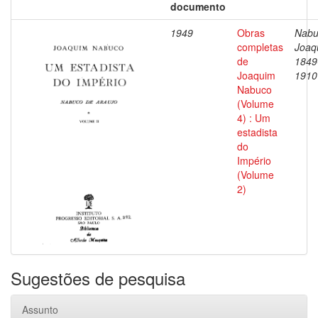
documento
1949
Obras
Nabu
completas
Joaq
de
1849
Joaquim
1910
Nabuco
(Volume
4) : Um
estadista
do
Império
(Volume
2)
Sugestões de pesquisa
Assunto