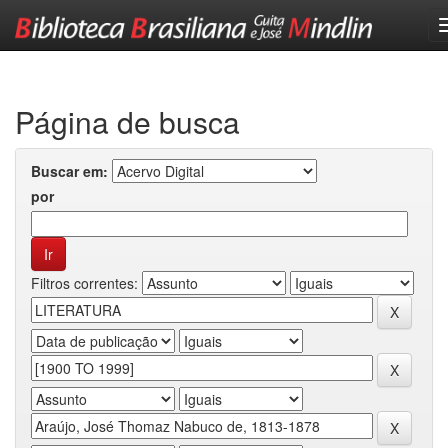
Skip
navigation
Página de busca
Buscar em:
por
Filtros correntes: