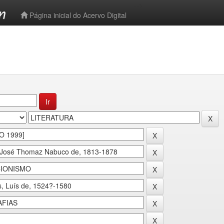
-->
Página inicial do Acervo Digital