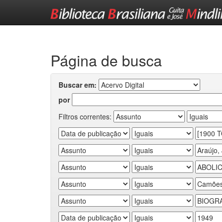
Skip
navigation
Página de busca
Buscar em:
por
Filtros correntes: