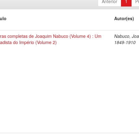
Anterior
1
P
tulo
Autor(es)
ras completas de Joaquim Nabuco (Volume 4) : Um
Nabuco, Joa
tadista do Império (Volume 2)
1849-1910