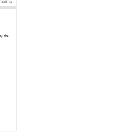
róximo
quim,