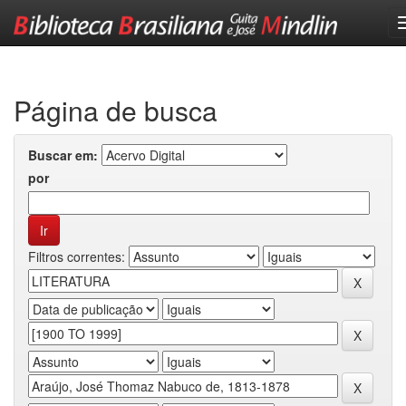
Skip
navigation
Página de busca
Buscar em:
por
Filtros correntes: