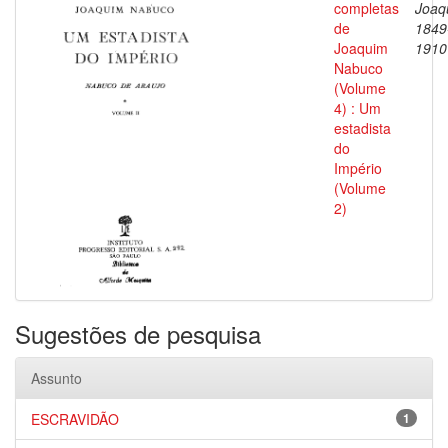
completas
Joaq
de
1849
Joaquim
1910
Nabuco
(Volume
4) : Um
estadista
do
Império
(Volume
2)
Sugestões de pesquisa
Assunto
ESCRAVIDÃO
1