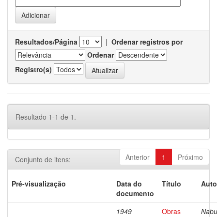
Resultados/Página
|
Ordenar registros por
Ordenar
Registro(s)
Resultado 1-1 de 1.
Anterior
1
Próximo
Conjunto de itens:
Pré-visualização
Data do
Título
Auto
documento
1949
Obras
Nabu