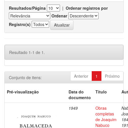
Resultados/Página
|
Ordenar registros por
Ordenar
Registro(s)
Resultado 1-1 de 1.
Anterior
1
Próximo
Conjunto de itens:
Pré-visualização
Data do
Título
Aut
documento
1949
Obras
Nab
completas
Joa
de Joaquim
184
Nabuco
19