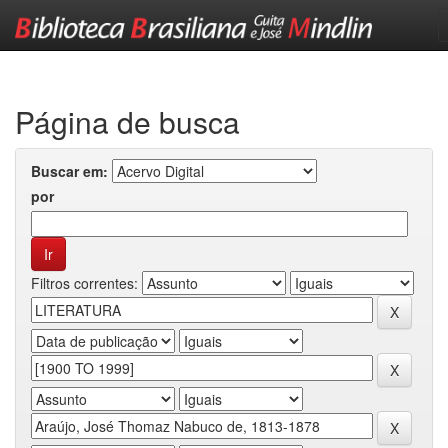
Skip
navigation
Página de busca
Buscar em:
por
Filtros correntes: