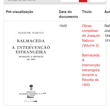
Pré-visualização
Data do
Título
Aut
documento
1949
Obras
Nab
completas
Joa
de Joaquim
184
Nabuco
19
(Volume 2)
:
Balmaceda.
A
intervenção
estrangeira
durante a
Revolta de
1893