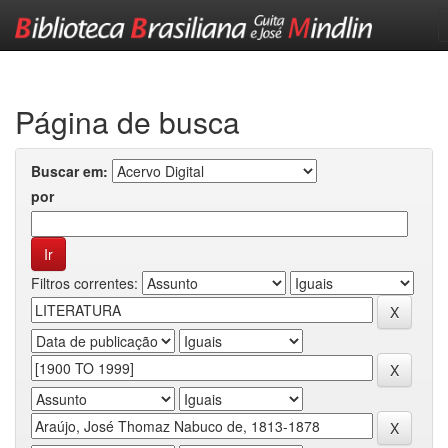
Skip
navigation
Página de busca
Buscar em:
por
Filtros correntes: