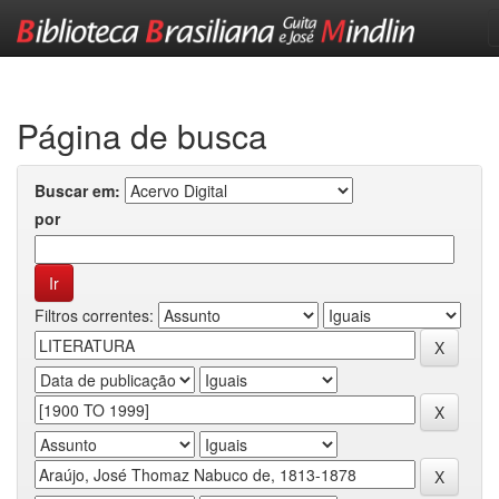
Skip
navigation
Página de busca
Buscar em:
por
Filtros correntes: