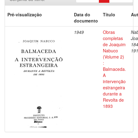
Pré-visualização
Data do
Título
Aut
documento
1949
Obras
Nab
completas
Joa
de Joaquim
184
Nabuco
19
(Volume 2)
:
Balmaceda.
A
intervenção
estrangeira
durante a
Revolta de
1893