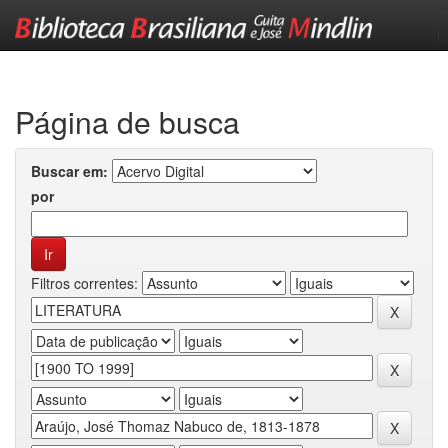
Skip
navigation
Página de busca
Buscar em:
por
Filtros correntes: