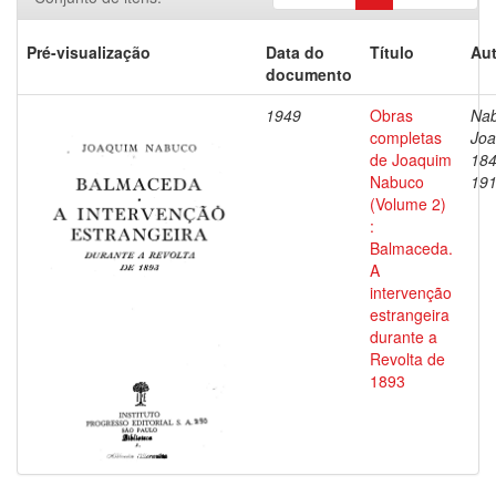
Pré-visualização
Data do
Título
Aut
documento
1949
Obras
Nab
completas
Joa
de Joaquim
184
Nabuco
19
(Volume 2)
:
Balmaceda.
A
intervenção
estrangeira
durante a
Revolta de
1893