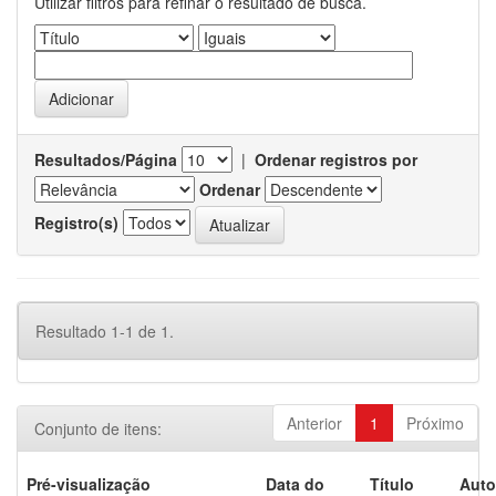
Utilizar filtros para refinar o resultado de busca.
Resultados/Página
|
Ordenar registros por
Ordenar
Registro(s)
Resultado 1-1 de 1.
Anterior
1
Próximo
Conjunto de itens:
Pré-visualização
Data do
Título
Auto