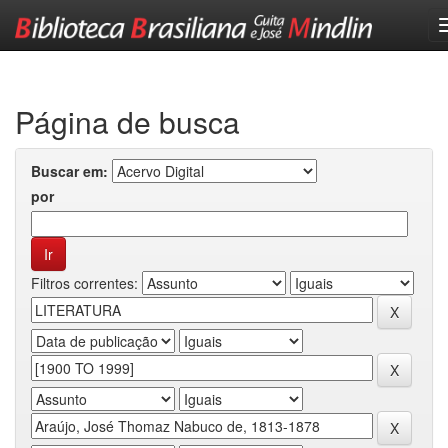
Skip
navigation
Página de busca
Buscar em:
por
Filtros correntes: