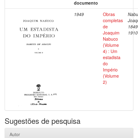
documento
1949
Obras
Nabu
completas
Joaq
de
1849
Joaquim
1910
Nabuco
(Volume
4) : Um
estadista
do
Império
(Volume
2)
Sugestões de pesquisa
Autor