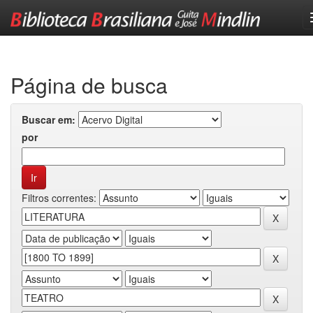
Skip
navigation
Página de busca
Buscar em:
por
Filtros correntes: