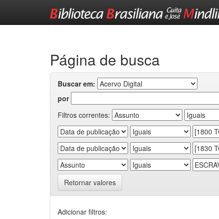
Skip
navigation
Página de busca
Buscar em:
por
Filtros correntes:
Retornar valores
Adicionar filtros: