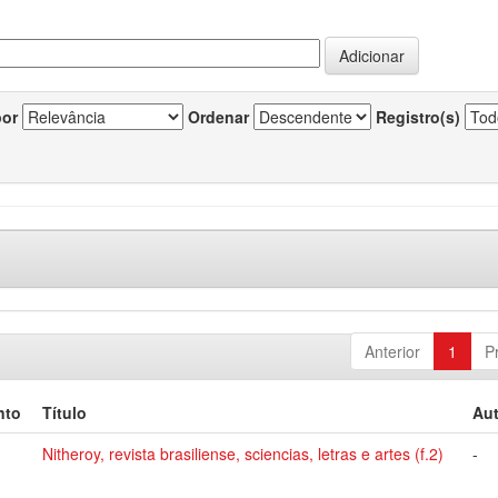
por
Ordenar
Registro(s)
Anterior
1
P
nto
Título
Aut
Nitheroy, revista brasiliense, sciencias, letras e artes (f.2)
-