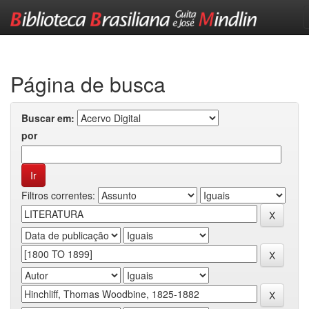
Skip
navigation
Página de busca
Buscar em:
por
Filtros correntes: