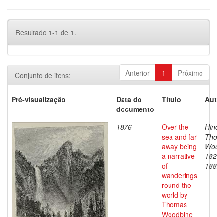
Resultado 1-1 de 1.
Anterior
1
Próximo
Conjunto de itens:
Pré-visualização
Data do
Título
Aut
documento
1876
Over the
Hinc
sea and far
Th
away being
Woo
a narrative
182
of
188
wanderings
round the
world by
Thomas
Woodbine