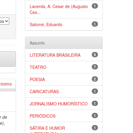
Lacerda, A. Cesar de (Augusto
1
Ces...
Salomé, Eduardo
1
Assunto
LITERATURA BRASILEIRA
9
TEATRO
7
POESIA
2
róximo
CARICATURAS
1
JORNALISMO HUMORÍSTICO
1
PERIÓDICOS
1
r de
e),
SÁTIRA E HUMOR
1