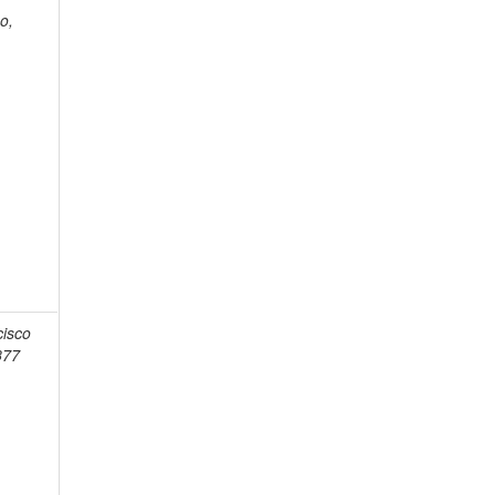
o,
cisco
877