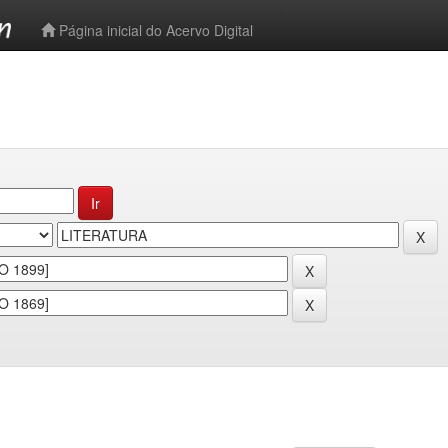
-->
Página inicial do Acervo Digital