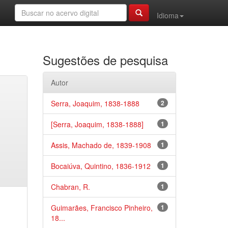
Idioma
Sugestões de pesquisa
Autor
Serra, Joaquim, 1838-1888
2
[Serra, Joaquim, 1838-1888]
1
Assis, Machado de, 1839-1908
1
Bocaiúva, Quintino, 1836-1912
1
Chabran, R.
1
Guimarães, Francisco Pinheiro,
1
18...