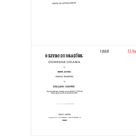
1868
O li