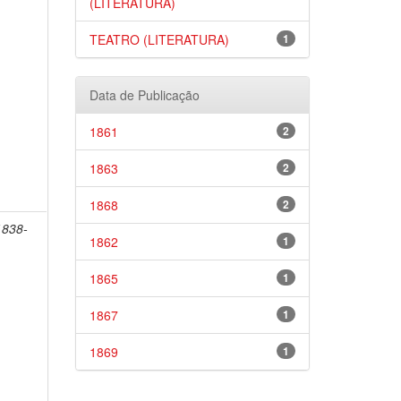
(LITERATURA)
TEATRO (LITERATURA)
1
Data de Publicação
1861
2
1863
2
1868
2
1838-
1862
1
1865
1
1867
1
1869
1