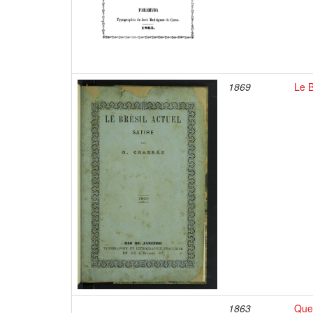
1869
Le B
1863
Que