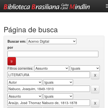
Skip
navigation
Página de busca
Buscar em:
por
Filtros correntes: