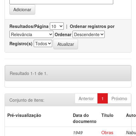
Resultados/Página
|
Ordenar registros por
Ordenar
Registro(s)
Resultado 1-1 de 1.
Anterior
1
Próximo
Conjunto de itens:
Pré-visualização
Data do
Título
Auto
documento
1949
Obras
Nabu