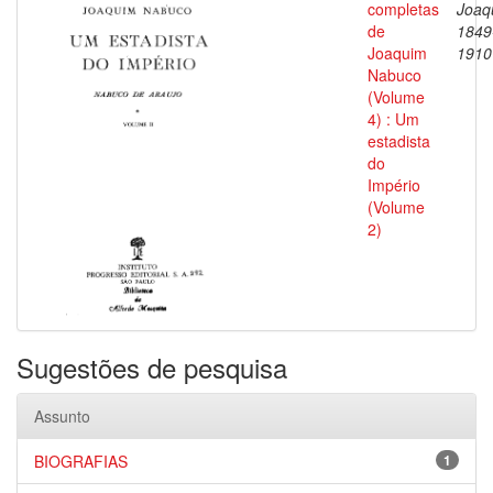
completas
Joaq
de
1849
Joaquim
1910
Nabuco
(Volume
4) : Um
estadista
do
Império
(Volume
2)
Sugestões de pesquisa
Assunto
BIOGRAFIAS
1