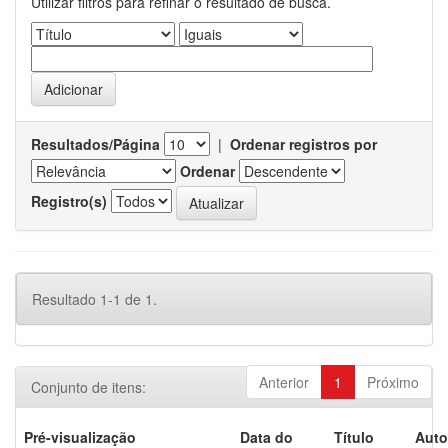
Utilizar filtros para refinar o resultado de busca.
Resultados/Página
|
Ordenar registros por
Ordenar
Registro(s)
Resultado 1-1 de 1.
Anterior
1
Próximo
Conjunto de itens:
Pré-visualização
Data do
Título
Auto