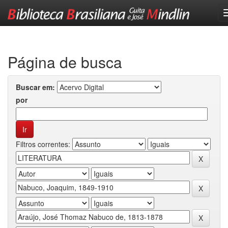
Skip
navigation
Página de busca
Buscar em:
por
Filtros correntes: