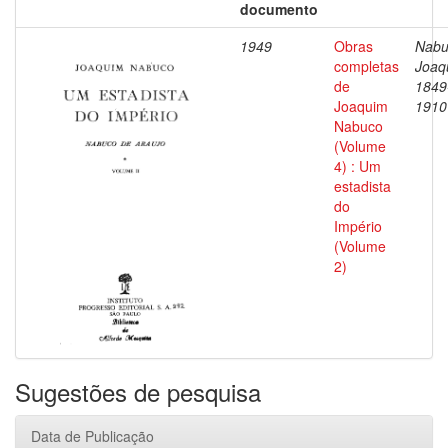
documento
1949
Obras
Nabu
completas
Joaq
de
1849
Joaquim
1910
Nabuco
(Volume
4) : Um
estadista
do
Império
(Volume
2)
Sugestões de pesquisa
Data de Publicação