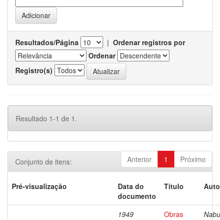
Resultados/Página
|
Ordenar registros por
Ordenar
Registro(s)
Resultado 1-1 de 1.
Anterior
1
Próximo
Conjunto de itens:
Pré-visualização
Data do
Título
Auto
documento
1949
Obras
Nabu