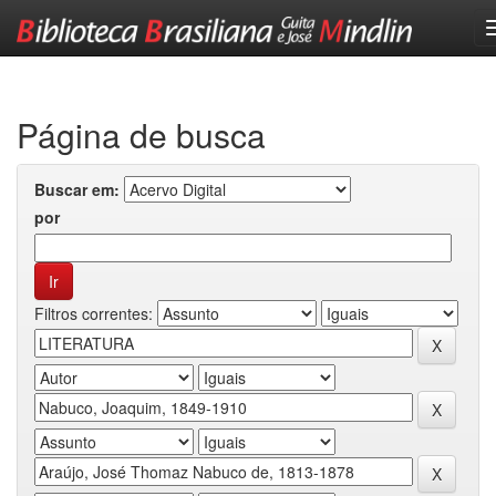
Skip
navigation
Página de busca
Buscar em:
por
Filtros correntes: