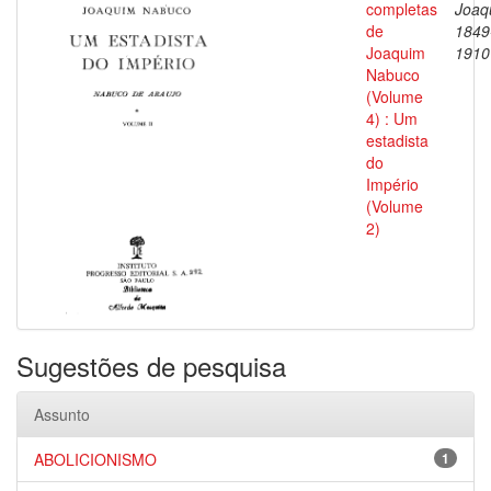
completas
Joaq
de
1849
Joaquim
1910
Nabuco
(Volume
4) : Um
estadista
do
Império
(Volume
2)
Sugestões de pesquisa
Assunto
ABOLICIONISMO
1