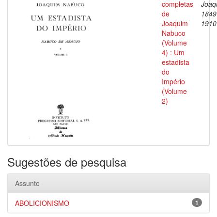
completas
Joaq
de
1849
Joaquim
1910
Nabuco
(Volume
4) : Um
estadista
do
Império
(Volume
2)
Sugestões de pesquisa
Assunto
ABOLICIONISMO
1