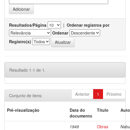
Resultados/Página
|
Ordenar registros por
Ordenar
Registro(s)
Resultado 1-1 de 1.
Anterior
1
Próximo
Conjunto de itens:
Pré-visualização
Data do
Título
Auto
documento
1949
Obras
Nabu