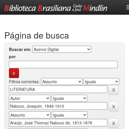
Skip
navigation
Página de busca
Buscar em:
por
Filtros correntes: