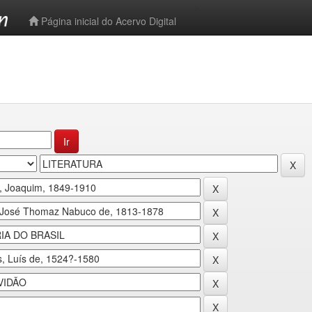
-->
Página inicial do Acervo Digital