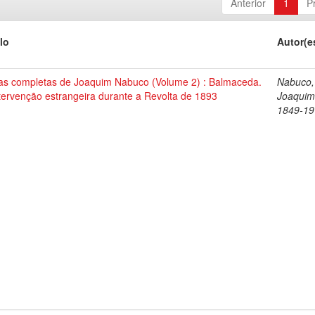
Anterior
1
P
lo
Autor(e
as completas de Joaquim Nabuco (Volume 2) : Balmaceda.
Nabuco,
tervenção estrangeira durante a Revolta de 1893
Joaquim
1849-19