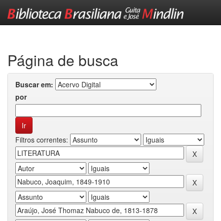
Skip
navigation
Página de busca
Buscar em:
por
Filtros correntes: