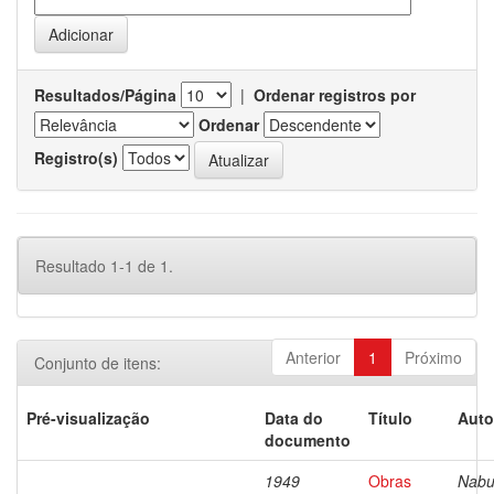
Resultados/Página
|
Ordenar registros por
Ordenar
Registro(s)
Resultado 1-1 de 1.
Anterior
1
Próximo
Conjunto de itens:
Pré-visualização
Data do
Título
Auto
documento
1949
Obras
Nabu