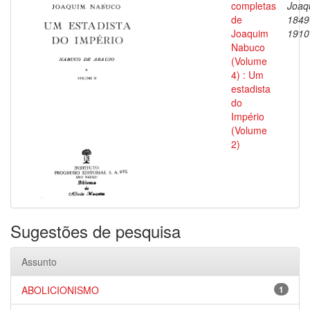
completas
Joaq
de
1849
Joaquim
1910
Nabuco
(Volume
4) : Um
estadista
do
Império
(Volume
2)
Sugestões de pesquisa
Assunto
ABOLICIONISMO
1