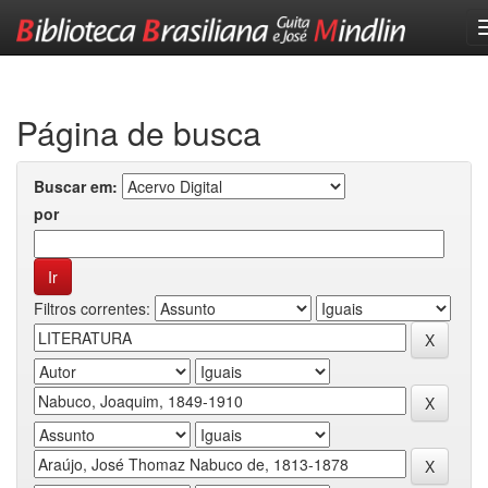
Skip
navigation
Página de busca
Buscar em:
por
Filtros correntes: