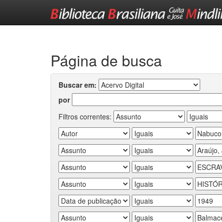
Skip
navigation
Página de busca
Buscar em:
por
Filtros correntes: