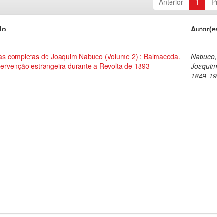
Anterior
1
P
lo
Autor(e
as completas de Joaquim Nabuco (Volume 2) : Balmaceda.
Nabuco,
tervenção estrangeira durante a Revolta de 1893
Joaquim
1849-19