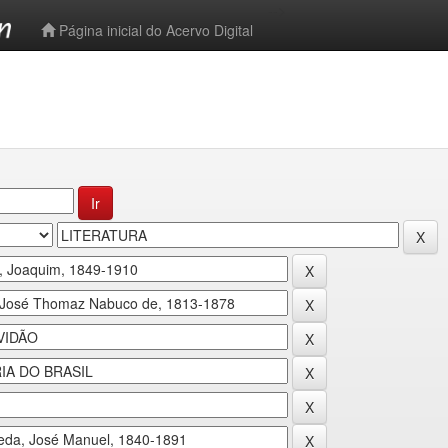
-->
Página inicial do Acervo Digital