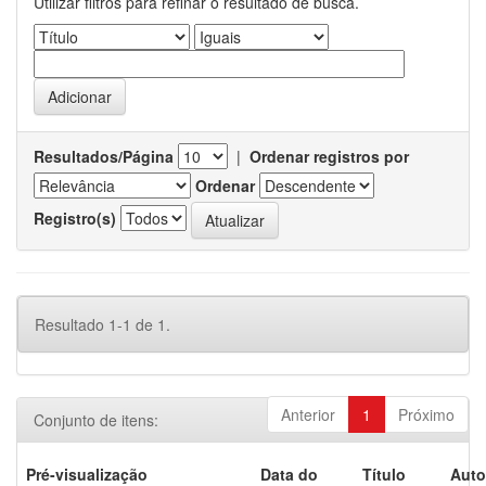
Utilizar filtros para refinar o resultado de busca.
Resultados/Página
|
Ordenar registros por
Ordenar
Registro(s)
Resultado 1-1 de 1.
Anterior
1
Próximo
Conjunto de itens:
Pré-visualização
Data do
Título
Auto