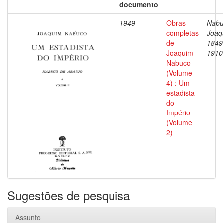
documento
1949
Obras
Nabu
completas
Joaq
de
1849
Joaquim
1910
Nabuco
(Volume
4) : Um
estadista
do
Império
(Volume
2)
Sugestões de pesquisa
Assunto