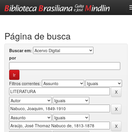
Skip
navigation
Página de busca
Buscar em:
por
Filtros correntes: