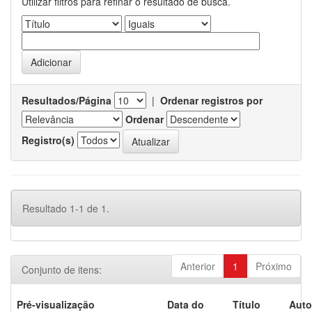
Utilizar filtros para refinar o resultado de busca.
Resultados/Página
|
Ordenar registros por
Ordenar
Registro(s)
Resultado 1-1 de 1.
Anterior
1
Próximo
Conjunto de itens:
Pré-visualização
Data do
Título
Auto