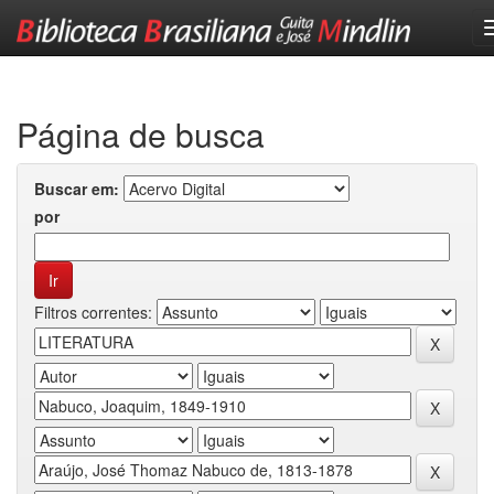
Skip
navigation
Página de busca
Buscar em:
por
Filtros correntes: