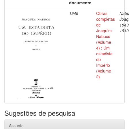
documento
1949
Obras
Nabu
completas
Joaq
de
1849
Joaquim
1910
Nabuco
(Volume
4) : Um
estadista
do
Império
(Volume
2)
Sugestões de pesquisa
Assunto