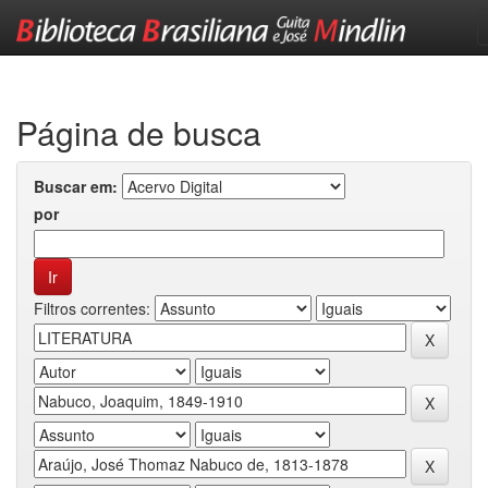
Skip
navigation
Página de busca
Buscar em:
por
Filtros correntes: