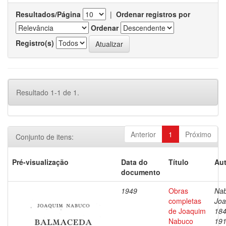
Resultados/Página
|
Ordenar registros por
Ordenar
Registro(s)
Resultado 1-1 de 1.
Anterior
1
Próximo
Conjunto de itens:
Pré-visualização
Data do
Título
Aut
documento
1949
Obras
Nab
completas
Joa
de Joaquim
184
Nabuco
19