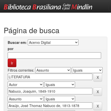
Skip
navigation
Página de busca
Buscar em:
por
Filtros correntes: