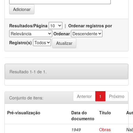
Resultados/Página
|
Ordenar registros por
Ordenar
Registro(s)
Resultado 1-1 de 1.
Anterior
1
Próximo
Conjunto de itens:
Pré-visualização
Data do
Título
Aut
documento
1949
Obras
Nab