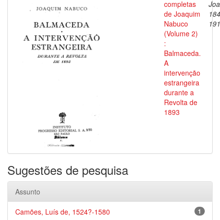
completas
Joa
de Joaquim
184
Nabuco
19
(Volume 2)
:
Balmaceda.
A
intervenção
estrangeira
durante a
Revolta de
1893
Sugestões de pesquisa
Assunto
Camões, Luís de, 1524?-1580
1