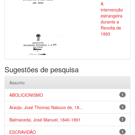
A
intervenção
estrangeira
durante a
Revolta de
1893
Sugestões de pesquisa
Assunto
ABOLICIONISMO
1
Araújo, José Thomaz Nabuco de, 18...
1
Balmaceda, José Manuel, 1840-1891
1
ESCRAVIDÃO
1