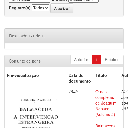
Registro(s)
Resultado 1-1 de 1.
Anterior
1
Próximo
Conjunto de itens:
Pré-visualização
Data do
Título
Aut
documento
1949
Obras
Nab
completas
Joa
de Joaquim
184
Nabuco
19
(Volume 2)
:
Balmaceda.