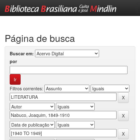
Skip
navigation
Página de busca
Buscar em:
por
Filtros correntes: