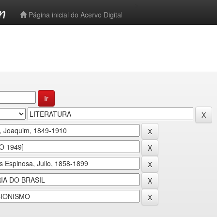
-->
Página inicial do Acervo Digital