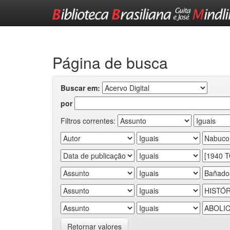
Skip
navigation
Página de busca
Buscar em:
por
Filtros correntes:
Retornar valores