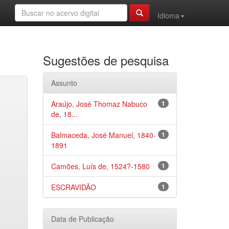
Idioma
Sugestões de pesquisa
Assunto
Araújo, José Thomaz Nabuco
1
de, 18...
Balmaceda, José Manuel, 1840-
1
1891
Camões, Luís de, 1524?-1580
1
ESCRAVIDÃO
1
Data de Publicação