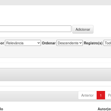
por
Ordenar
Registro(s)
Anterior
1
P
lo
Autor(e