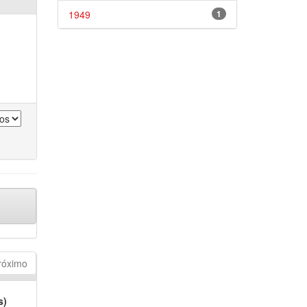
1949
1
róximo
s)