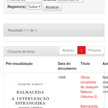
Registro(s)
Resultado 1-1 de 1.
Anterior
1
Próximo
Conjunto de itens:
Pré-visualização
Data do
Título
Aut
documento
1949
Obras
Nab
completas
Joa
de Joaquim
184
Nabuco
19
(Volume 2)
:
Balmaceda.