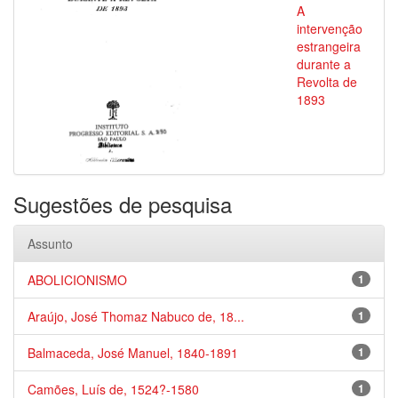
A
intervenção
estrangeira
durante a
Revolta de
1893
Sugestões de pesquisa
Assunto
ABOLICIONISMO
1
Araújo, José Thomaz Nabuco de, 18...
1
Balmaceda, José Manuel, 1840-1891
1
Camões, Luís de, 1524?-1580
1