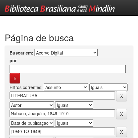
Skip
navigation
Página de busca
Buscar em:
por
Filtros correntes: