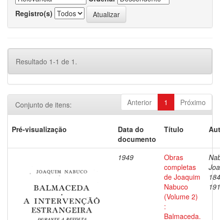
Registro(s)
Resultado 1-1 de 1.
Anterior
1
Próximo
Conjunto de itens:
Pré-visualização
Data do
Título
Aut
documento
1949
Obras
Nab
completas
Joa
de Joaquim
184
Nabuco
19
(Volume 2)
:
Balmaceda.