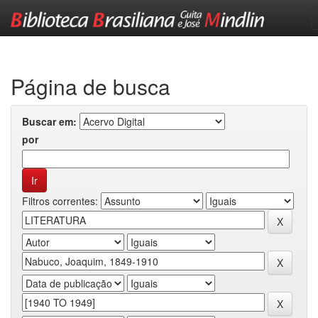
Skip
navigation
Página de busca
Buscar em:
por
Filtros correntes: