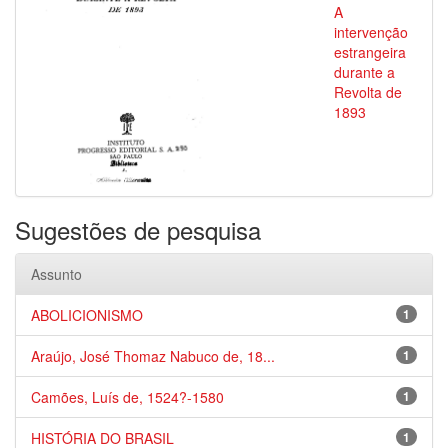
A
intervenção
estrangeira
durante a
Revolta de
1893
Sugestões de pesquisa
Assunto
ABOLICIONISMO
1
Araújo, José Thomaz Nabuco de, 18...
1
Camões, Luís de, 1524?-1580
1
HISTÓRIA DO BRASIL
1