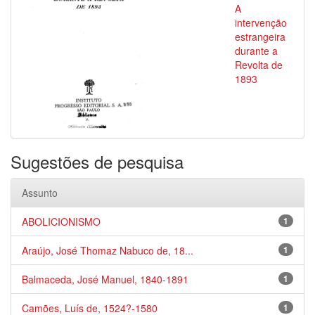
A
intervenção
estrangeira
durante a
Revolta de
1893
Sugestões de pesquisa
Assunto
ABOLICIONISMO
1
Araújo, José Thomaz Nabuco de, 18...
1
Balmaceda, José Manuel, 1840-1891
1
Camões, Luís de, 1524?-1580
1