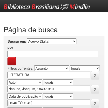
Skip
navigation
Página de busca
Buscar em:
por
Filtros correntes: