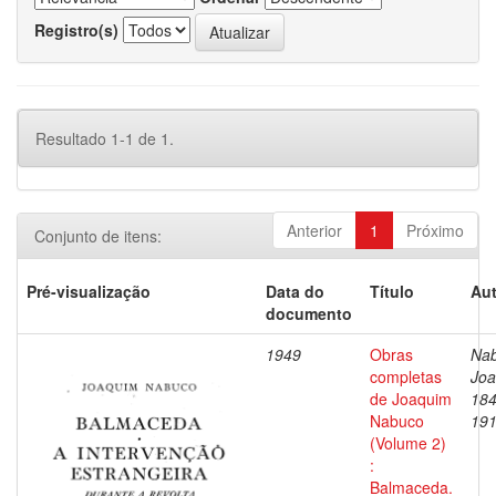
Registro(s)
Resultado 1-1 de 1.
Anterior
1
Próximo
Conjunto de itens:
Pré-visualização
Data do
Título
Aut
documento
1949
Obras
Nab
completas
Joa
de Joaquim
184
Nabuco
19
(Volume 2)
:
Balmaceda.