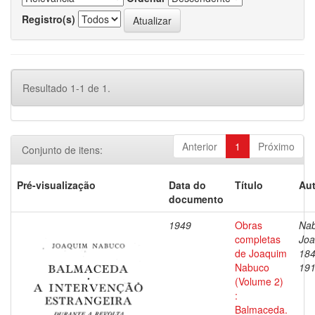
Registro(s)
Resultado 1-1 de 1.
Anterior
1
Próximo
Conjunto de itens:
Pré-visualização
Data do
Título
Aut
documento
1949
Obras
Nab
completas
Joa
de Joaquim
184
Nabuco
19
(Volume 2)
:
Balmaceda.