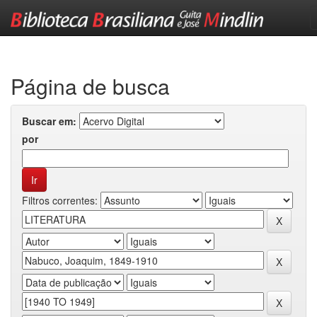
Skip
navigation
Página de busca
Buscar em:
por
Filtros correntes: