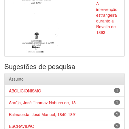
A
intervenção
estrangeira
durante a
Revolta de
1893
Sugestões de pesquisa
Assunto
ABOLICIONISMO
1
Araújo, José Thomaz Nabuco de, 18...
1
Balmaceda, José Manuel, 1840-1891
1
ESCRAVIDÃO
1