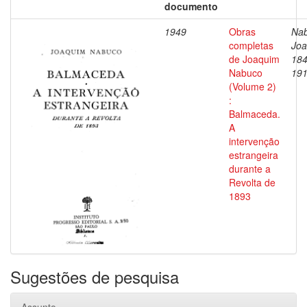
documento
1949
Obras
Nab
completas
Joa
de Joaquim
184
Nabuco
19
(Volume 2)
:
Balmaceda.
A
intervenção
estrangeira
durante a
Revolta de
1893
Sugestões de pesquisa