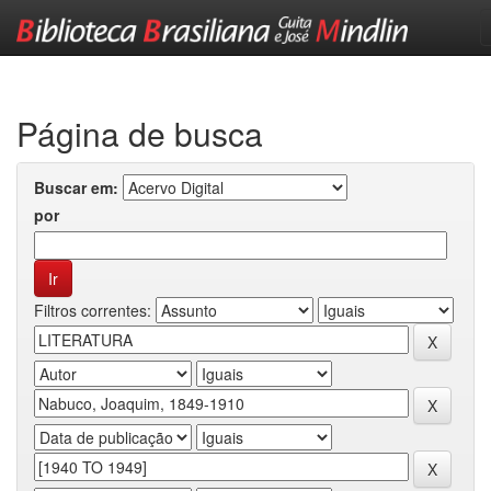
Skip
navigation
Página de busca
Buscar em:
por
Filtros correntes: