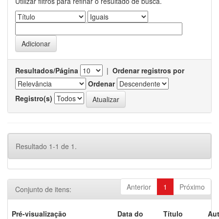
Utilizar filtros para refinar o resultado de busca.
Resultados/Página
|
Ordenar registros por
Ordenar
Registro(s)
Resultado 1-1 de 1.
Anterior
1
Próximo
Conjunto de itens:
Pré-visualização
Data do
Título
Aut