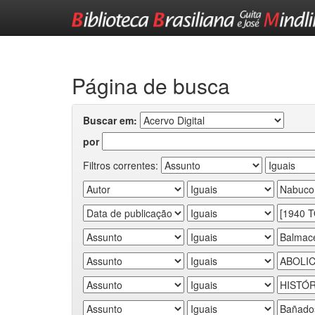
Skip
navigation
Página de busca
Buscar em:
por
Filtros correntes: