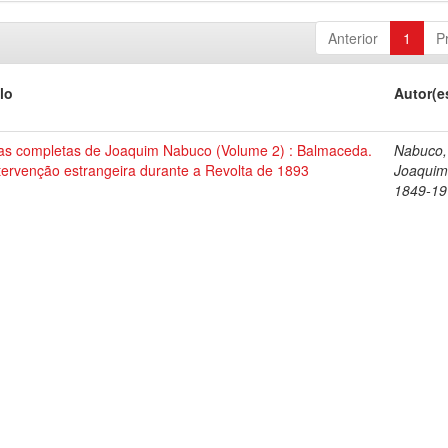
Anterior
1
P
lo
Autor(e
as completas de Joaquim Nabuco (Volume 2) : Balmaceda.
Nabuco,
tervenção estrangeira durante a Revolta de 1893
Joaquim
1849-19