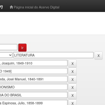
-->
Página inicial do Acervo Digital