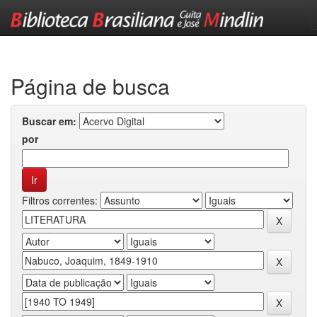
Skip
navigation
Página de busca
Buscar em:
por
Filtros correntes: