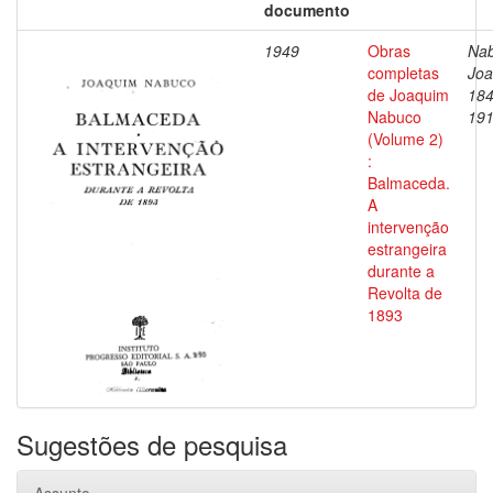
documento
1949
Obras
Nab
completas
Joa
de Joaquim
184
Nabuco
19
(Volume 2)
:
Balmaceda.
A
intervenção
estrangeira
durante a
Revolta de
1893
Sugestões de pesquisa