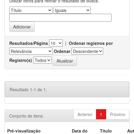
Utilizar filtros para refinar o resultado de busca.
Resultados/Página
|
Ordenar registros por
Ordenar
Registro(s)
Resultado 1-1 de 1.
Anterior
1
Próximo
Conjunto de itens:
Pré-visualização
Data do
Título
Aut